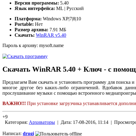
Версия программы:
5.40
Язык интерфейса:
ML | Русский
Платформа:
Windows XP|7|8|10
Portable:
Нет
Размер архива:
7.91 МБ
Скачать:
WinRAR
v5.40
Пароль к архиву: mysoft.name
Скачать WinRAR 5.40 + Ключ - с помощ
Предлагаем Вам скачать и установить программу для поиска 
многое другое без каких-либо ограничений. Вдобавок данн
прослушивание музыки с помощью встроенного медиапроигры
ВАЖНО!!!
При установке загрузчика устанавливается дополнит
+9
Категория:
Архиваторы
| Дата: 17-08-2016, 11:14 | Просмот
Написал:
drugi