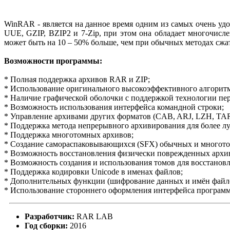
WinRAR - является на данное время одним из самых очень удо
UUE, GZIP, BZIP2 и 7-Zip, при этом она обладает многочисл
может быть на 10 – 50% больше, чем при обычных методах сжа
Возможности программы:
* Полная поддержка архивов RAR и ZIP;
* Использование оригинального высокоэффективного алгоритм
* Наличие графической оболочки с поддержкой технологии пере
* Возможность использования интерфейса командной строки;
* Управление архивами других форматов (CAB, ARJ, LZH, TAR
* Поддержка метода непрерывного архивирования для более л
* Поддержка многотомных архивов;
* Создание самораспаковывающихся (SFX) обычных и многото
* Возможность восстановления физически поврежденных архи
* Возможность создания и использования томов для восстанов
* Поддержка кодировки Unicode в именах файлов;
* Дополнительных функции (шифрование данных и имён файлов
* Использование стороннего оформления интерфейса программ
Разработчик:
RAR LAB
Год сборки:
2016