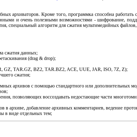
бных архиваторов. Кроме того, программка способна работать 
енными и очень полезными возможностями - шифрование, подде
тия, специальный алгоритм для сжатия мультимедийных файлов,
а сжатия данных;
таскивания (drag & drop);
, GZ, TAR.GZ, BZ2, TAR.BZ2, ACE, UUE, JAR, ISO, 7Z, Z);
учшего сжатия;
мных архивов с помощью стандартного или дополнительных мо
вов;
ления, позволяющих воссоздавать недостающие части многотомн
 в архиве, добавление архивных комментариев, ведение прото
ы в виде отдельных тем;