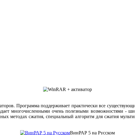
аторов. Программа поддерживает практически все существующ
бладает многочисленными очень полезными возможностями - шиф
ычных методах сжатия, специальный алгоритм для сжатия муль
ВинРАР 5 на Русском