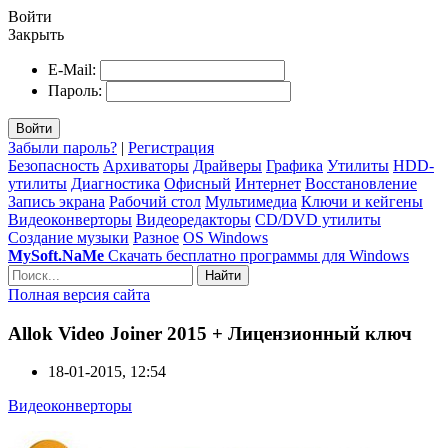
Войти
Закрыть
E-Mail:
Пароль:
Войти
Забыли пароль?
|
Регистрация
Безопасность
Архиваторы
Драйверы
Графика
Утилиты
HDD-
утилиты
Диагностика
Офисный
Интернет
Восстановление
Запись экрана
Рабочий стол
Мультимедиа
Ключи и кейгены
Видеоконверторы
Видеоредакторы
CD/DVD утилиты
Создание музыки
Разное
OS Windows
MySoft.NaMe
Скачать бесплатно программы для Windows
Найти
Полная версия сайта
Allok Video Joiner 2015 + Лицензионный ключ
18-01-2015, 12:54
Видеоконверторы