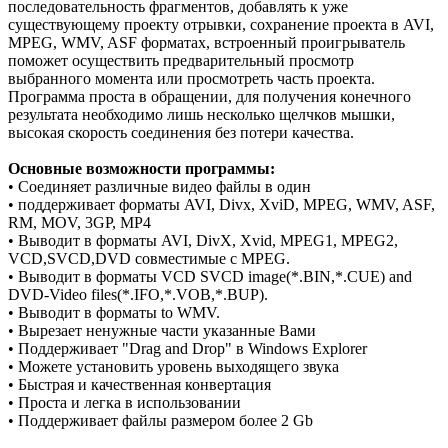
последовательность фрагментов, добавлять к уже
существующему проекту отрывки, сохранение проекта в AVI,
MPEG, WMV, ASF форматах, встроенный проигрыватель
поможет осуществить предварительный просмотр
выбранного момента или просмотреть часть проекта.
Программа проста в обращении, для получения конечного
результата необходимо лишь несколько щелчков мышки,
высокая скорость соединения без потери качества.
Основные возможности программы:
• Соединяет различные видео файлы в один
• поддерживает форматы AVI, Divx, XviD, MPEG, WMV, ASF,
RM, MOV, 3GP, MP4
• Выводит в форматы AVI, DivX, Xvid, MPEG1, MPEG2,
VCD,SVCD,DVD совместимые с MPEG.
• Выводит в форматы VCD SVCD image(*.BIN,*.CUE) and
DVD-Video files(*.IFO,*.VOB,*.BUP).
• Выводит в форматы to WMV.
• Вырезает ненужные части указанные Вами
• Поддерживает "Drag and Drop" в Windows Explorer
• Можете установить уровень выходящего звука
• Быстрая и качественная конвертация
• Проста и легка в использовании
• Поддерживает файлы размером более 2 Gb