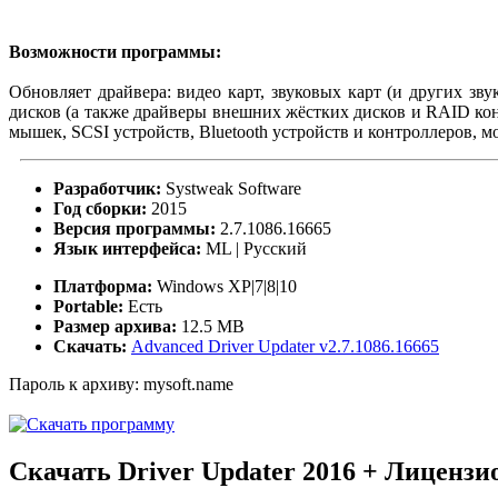
Возможности программы:
Обновляет драйвера: видео карт, звуковых карт (и других зв
дисков (а также драйверы внешних жёстких дисков и RAID кон
мышек, SCSI устройств, Bluetooth устройств и контроллеров, м
Разработчик:
Systweak Software
Год сборки:
2015
Версия программы:
2.7.1086.16665
Язык интерфейса:
ML | Русский
Платформа:
Windows XP|7|8|10
Portable:
Есть
Размер архива:
12.5 MB
Скачать:
Advanced Driver Updater
v2.7.1086.16665
Пароль к архиву: mysoft.name
Скачать Driver Updater 2016 + Лиценз