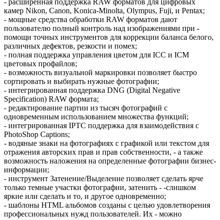
- расширенная поддержка RAW форматов для цифровых
камер Nikon, Canon, Konica-Minolta, Olympus, Fuji, и Pentax;
- мощные средства обработки RAW форматов дают
пользователю полный контроль над изображениями при -
помощи точных инструментов для коррекции баланса белого,
различных дефектов, резкости и помех;
- полная поддержка управления цветом для ICC и ICM
цветовых профайлов;
- возможность визуальной маркировки позволяет быстро
сортировать и выбирать нужные фотографии;
- интегрированная поддержка DNG (Digital Negative
Specification) RAW формата;
- редактирование партии из тысяч фотографий с
одновременным использованием множества функций;
- интегрированная IPTC поддержка для взаимодействия с
PhotoShop Captions;
- водяные знаки на фотографиях с графикой или текстом для
отражения авторских прав и прав собственности, - а также
возможность наложения на определенные фотографии бизнес-
информации;
- инструмент Затенение/Выделение позволяет сделать ярче
только темные участки фотографии, затенить - -слишком
яркие или сделать и то, и другое одновременно;
- шаблоны HTML альбомов созданы с целью удовлетворения
профессиональных нужд пользователей. Их - можно