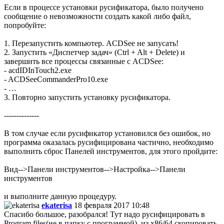
Если в процессе установки русификатора, было получено
сообщение о невозможности создать какой либо файл,
попробуйте:
1. Перезапустить компьютер. ACDSee не запусать!
2. Запустить «Диспетчер задач» (Ctrl + Alt + Delete) и
завершить все процессы связанные с ACDSee:
- acdIDInTouch2.exe
- ACDSeeCommanderPro10.exe
- …
3. Повторно запустить установку русификатора.
--------------
В том случае если русификатор установился без ошибок, но
программа оказалась русифицирована частично, необходимо
выполнить сброс Панелей инструментов, для этого пройдите:
Вид-->Панели инструментов-->Настройка-->Панели
инструментов
и выполните данную процедуру.
ekaterisa
18 февраля 2017 10:48
Спасибо большое, разобрался! Тут надо русифицировать в
Program files(не в папку с программой), из x86/64 cкопировать