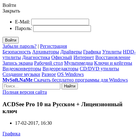
Войти
Закрыть
E-Mail:
Пароль:
Войти
Забыли пароль?
|
Регистрация
Безопасность
Архиваторы
Драйверы
Графика
Утилиты
HDD-
утилиты
Диагностика
Офисный
Интернет
Восстановление
Запись экрана
Рабочий стол
Мультимедиа
Ключи и кейгены
Видеоконверторы
Видеоредакторы
CD/DVD утилиты
Создание музыки
Разное
OS Windows
MySoft.NaMe
Скачать бесплатно программы для Windows
Найти
Полная версия сайта
ACDSee Pro 10 на Русском + Лицензионный
ключ
17-02-2017, 16:30
Графика