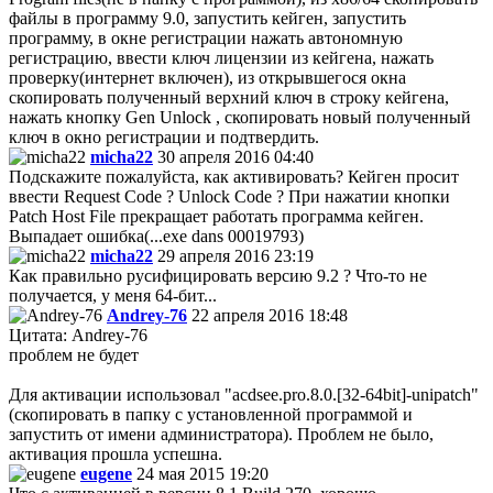
файлы в программу 9.0, запустить кейген, запустить
программу, в окне регистрации нажать автономную
регистрацию, ввести ключ лицензии из кейгена, нажать
проверку(интернет включен), из открывшегося окна
скопировать полученный верхний ключ в строку кейгена,
нажать кнопку Gen Unlock , скопировать новый полученный
ключ в окно регистрации и подтвердить.
micha22
30 апреля 2016 04:40
Подскажите пожалуйста, как активировать? Кейген просит
ввести Request Code ? Unlock Code ? При нажатии кнопки
Patch Host File прекращает работать программа кейген.
Выпадает ошибка(...exe dans 00019793)
micha22
29 апреля 2016 23:19
Как правильно русифицировать версию 9.2 ? Что-то не
получается, у меня 64-бит...
Andrey-76
22 апреля 2016 18:48
Цитата: Andrey-76
проблем не будет
Для активации использовал "acdsee.pro.8.0.[32-64bit]-unipatch"
(скопировать в папку с установленной программой и
запустить от имени администратора). Проблем не было,
активация прошла успешна.
eugene
24 мая 2015 19:20