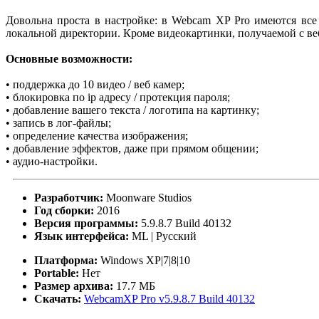
Довольна проста в настройке: в Webcam XP Pro имеются все 
локальной директории. Кроме видеокартинки, получаемой с веб
Основные возможности:
• поддержка до 10 видео / веб камер;
• блокировка по ip адресу / протекция пароля;
• добавление вашего текста / логотипа на картинку;
• запись в лог-файлы;
• определение качества изображения;
• добавление эффектов, даже при прямом общении;
• аудио-настройки.
Разработчик:
Moonware Studios
Год сборки:
2016
Версия программы:
5.9.8.7 Build 40132
Язык интерфейса:
ML | Русский
Платформа:
Windows XP|7|8|10
Portable:
Нет
Размер архива:
17.7 МБ
Скачать:
WebcamXP Pro
v5.9.8.7 Build 40132