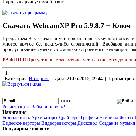
Пароль к архиву: mysoft.name
Скачать WebcamXP Pro 5.9.8.7 + Ключ 
Предлагаем Вам скачать и установить программу для поиска 
многое другое без каких-либо ограничений. Вдобавок данн
прослушивание музыки с помощью встроенного медиапроигры
ВАЖНО!!!
При установке загрузчика устанавливается дополнит
+1
Категория:
Интернет
| Дата: 21-06-2016, 09:44 | Просмотров
Регистрация
|
Забыли пароль?
Навигация
Безопасность
Архиваторы
Драйверы
Графика
Утилиты
Жестки
Видеоконверторы
Видеоредакторы
Дисковод
Создание музыки
Популярные новости