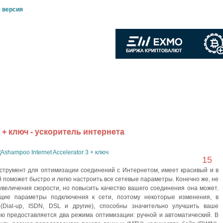
 версия
ты
Обратная связь
Обсуждение
OS Windows
r + ключ - ускоритель интернета
Февраль
15
струмент для оптимизации соединений с Интернетом, имеет красивый и в
 поможет быстро и легко настроить все сетевые параметры. Конечно же, не
величения скорости, но повысить качество вашего соединения она может.
бщие параметры подключения к сети, поэтому некоторые изменения, в
(Dial-up, ISDN, DSL и другие), способны значительно улучшить ваше
ю предоставляется два режима оптимизации: ручной и автоматический. В