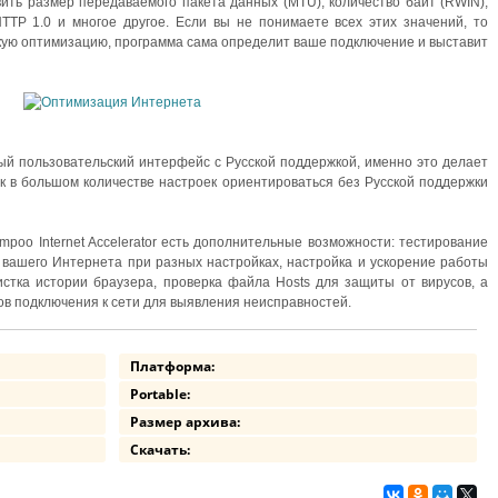
ить размер передаваемого пакета данных (MTU), количество байт (RWIN),
TTP 1.0 и многое другое. Если вы не понимаете всех этих значений, то
кую оптимизацию, программа сама определит ваше подключение и выставит
ый пользовательский интерфейс с Русской поддержкой, именно это делает
ак в большом количестве настроек ориентироваться без Русской поддержки
oo Internet Accelerator есть дополнительные возможности: тестирование
 вашего Интернета при разных настройках, настройка и ускорение работы
 очистка истории браузера, проверка файла Hosts для защиты от вирусов, а
ов подключения к сети для выявления неисправностей.
Платформа:
Portable:
Размер архива:
Скачать: