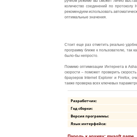
ручном режиме вы сможет лично выстав
количество соединений по протоколу H
рекомендуем использовать автоматичес
оптимальные значения.
Стоит еще раз отметить реально удобн
программу ближе к пользователю, так к
было-бы непросто.
Помимо оптимизации Интернета в Ashamp
скорости – поможет проверить скорость
браузеров Internet Explorer и Firefox,
также проверка всех ключевых параметр
Разработчик:
Год сборки:
Версия программы:
Язык интерфейса:
Пароль к архиву: mysoft.name