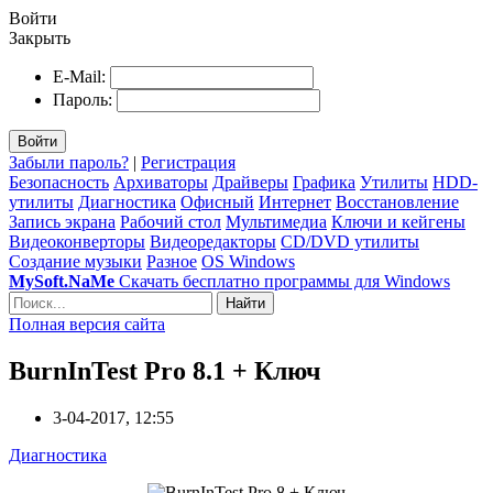
Войти
Закрыть
E-Mail:
Пароль:
Войти
Забыли пароль?
|
Регистрация
Безопасность
Архиваторы
Драйверы
Графика
Утилиты
HDD-
утилиты
Диагностика
Офисный
Интернет
Восстановление
Запись экрана
Рабочий стол
Мультимедиа
Ключи и кейгены
Видеоконверторы
Видеоредакторы
CD/DVD утилиты
Создание музыки
Разное
OS Windows
MySoft.NaMe
Скачать бесплатно программы для Windows
Найти
Полная версия сайта
BurnInTest Pro 8.1 + Ключ
3-04-2017, 12:55
Диагностика