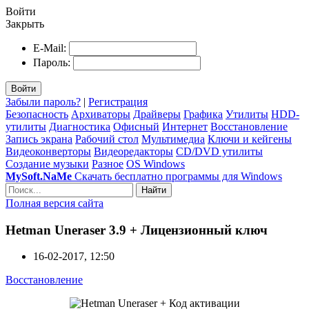
Войти
Закрыть
E-Mail:
Пароль:
Войти
Забыли пароль?
|
Регистрация
Безопасность
Архиваторы
Драйверы
Графика
Утилиты
HDD-
утилиты
Диагностика
Офисный
Интернет
Восстановление
Запись экрана
Рабочий стол
Мультимедиа
Ключи и кейгены
Видеоконверторы
Видеоредакторы
CD/DVD утилиты
Создание музыки
Разное
OS Windows
MySoft.NaMe
Скачать бесплатно программы для Windows
Найти
Полная версия сайта
Hetman Uneraser 3.9 + Лицензионный ключ
16-02-2017, 12:50
Восстановление