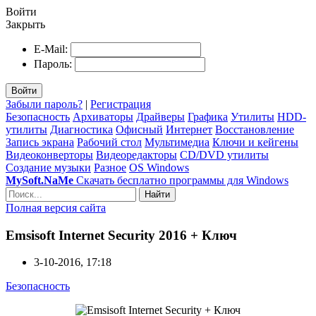
Войти
Закрыть
E-Mail:
Пароль:
Войти
Забыли пароль?
|
Регистрация
Безопасность
Архиваторы
Драйверы
Графика
Утилиты
HDD-
утилиты
Диагностика
Офисный
Интернет
Восстановление
Запись экрана
Рабочий стол
Мультимедиа
Ключи и кейгены
Видеоконверторы
Видеоредакторы
CD/DVD утилиты
Создание музыки
Разное
OS Windows
MySoft.NaMe
Скачать бесплатно программы для Windows
Найти
Полная версия сайта
Emsisoft Internet Security 2016 + Ключ
3-10-2016, 17:18
Безопасность