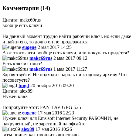
Комментарии (14)
Цитата: makc69rus
вообще есть ключи
На данный момент трудно найти рабочий ключ, но если даже
и найти его, то долго он не продержится.
eugene
2 мая 2017 14:25
А от этого анти вообще есть ключи, или покупать придётся?
makc69rus
2 мая 2017 09:12
Есть ключик плиз?
makc69rus
1 мая 2017 11:27
Здравствуйте! Не подходит пароль ни к одному архиву. Что
посоветуете?
bug.f
20 ноября 2016 09:20
Цитата: alex89
Нужен ключ
Попробуйте этот: FAN-TAV-GEG-525
eugene
17 мая 2016 22:23
Нужен ключ для Emsisoft Internet Security РАБОЧИЙ, не
накрученный, не зарегиный на офсайте.
alex89
17 мая 2016 10:26
всем привет.как продлить лицензию