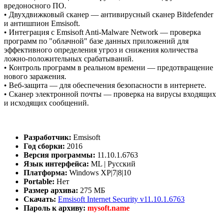
вредоносного ПО.
• Двухдвижковый сканер — антивирусный сканер Bitdefender
и антишпион Emsisoft.
• Интеграция с Emsisoft Anti-Malware Network — проверка
программ по "облачной" базе данных приложений для
эффективного определения угроз и снижения количества
ложно-положительных срабатываний.
• Контроль программ в реальном времени — предотвращение
нового заражения.
• Веб-защита — для обеспечения безопасности в интернете.
• Сканер электронной почты — проверка на вирусы входящих
и исходящих сообщений.
Разработчик:
Emsisoft
Год сборки:
2016
Версия программы:
11.10.1.6763
Язык интерфейса:
ML | Русский
Платформа:
Windows XP|7|8|10
Portable:
Нет
Размер архива:
275 МБ
Скачать:
Emsisoft Internet Security v11.10.1.6763
Пароль к архиву:
mysoft.name