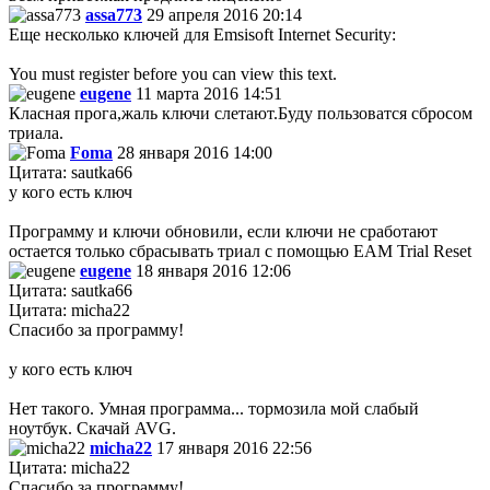
assa773
29 апреля 2016 20:14
Еще несколько ключей для Emsisoft Internet Security:
You must register before you can view this text.
eugene
11 марта 2016 14:51
Класная прога,жаль ключи слетают.Буду пользоватся сбросом
триала.
Foma
28 января 2016 14:00
Цитата: sautka66
у кого есть ключ
Программу и ключи обновили, если ключи не сработают
остается только сбрасывать триал с помощью EAM Trial Reset
eugene
18 января 2016 12:06
Цитата: sautka66
Цитата: micha22
Спасибо за программу!
у кого есть ключ
Нет такого. Умная программа... тормозила мой слабый
ноутбук. Скачай AVG.
micha22
17 января 2016 22:56
Цитата: micha22
Спасибо за программу!