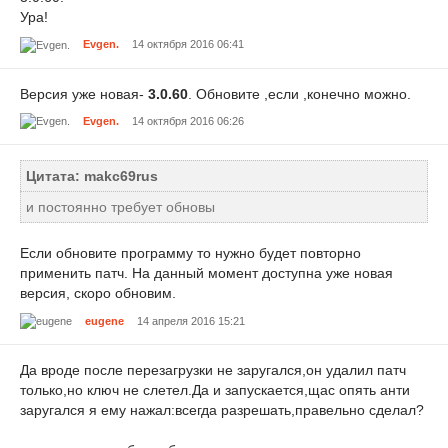
Ура!
Evgen.
14 октября 2016 06:41
Версия уже новая-
3.0.60
. Обновите ,если ,конечно можно.
Evgen.
14 октября 2016 06:26
Цитата: makc69rus
и постоянно требует обновы
Если обновите программу то нужно будет повторно
применить патч. На данный момент доступна уже новая
версия, скоро обновим.
eugene
14 апреля 2016 15:21
Да вроде после перезагрузки не заругался,он удалил патч
только,но ключ не слетел.Да и запускается,щас опять анти
заругался я ему нажал:всегда разрешать,правельно сделал?