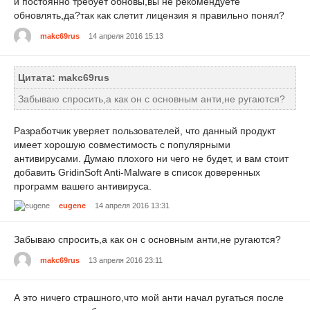
и постоянно требует обновы,вы не рекомендуете
обновлять,да?так как слетит лицензия я правильно понял?
makc69rus
14 апреля 2016 15:13
Цитата: makc69rus
Забываю спросить,а как он с основным анти,не ругаются?
Разработчик уверяет пользователей, что данный продукт
имеет хорошую совместимость с популярными
антивирусами. Думаю плохого ни чего не будет, и вам стоит
добавить GridinSoft Anti-Malware в список доверенных
программ вашего антивируса.
eugene
14 апреля 2016 13:31
Забываю спросить,а как он с основным анти,не ругаются?
makc69rus
13 апреля 2016 23:11
А это ничего страшного,что мой анти начал ругаться после