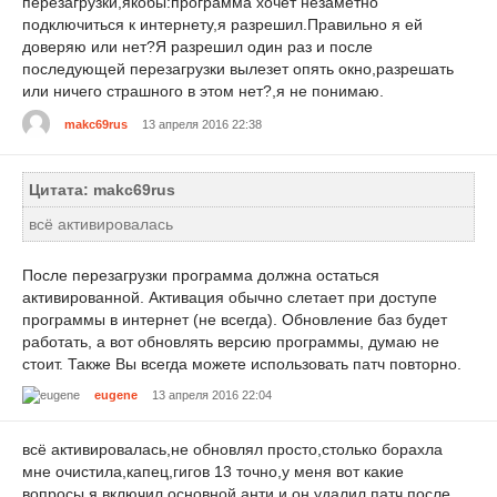
перезагрузки,якобы:программа хочет незаметно
подключиться к интернету,я разрешил.Правильно я ей
доверяю или нет?Я разрешил один раз и после
последующей перезагрузки вылезет опять окно,разрешать
или ничего страшного в этом нет?,я не понимаю.
makc69rus
13 апреля 2016 22:38
Цитата: makc69rus
всё активировалась
После перезагрузки программа должна остаться
активированной. Активация обычно слетает при доступе
программы в интернет (не всегда). Обновление баз будет
работать, а вот обновлять версию программы, думаю не
стоит. Также Вы всегда можете использовать патч повторно.
eugene
13 апреля 2016 22:04
всё активировалась,не обновлял просто,столько борахла
мне очистила,капец,гигов 13 точно,у меня вот какие
вопросы,я включил основной анти,и он удалил патч,после