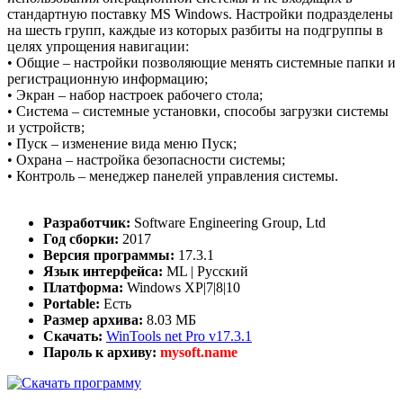
стандартную поставку MS Windows. Настройки подразделены
на шесть групп, каждые из которых разбиты на подгруппы в
целях упрощения навигации:
• Общие – настройки позволяющие менять системные папки и
регистрационную информацию;
• Экран – набор настроек рабочего стола;
• Система – системные установки, способы загрузки системы
и устройств;
• Пуск – изменение вида меню Пуск;
• Охрана – настройка безопасности системы;
• Контроль – менеджер панелей управления системы.
Разработчик:
Software Engineering Group, Ltd
Год сборки:
2017
Версия программы:
17.3.1
Язык интерфейса:
ML | Русский
Платформа:
Windows XP|7|8|10
Portable:
Есть
Размер архива:
8.03 МБ
Скачать:
WinTools net Pro v17.3.1
Пароль к архиву:
mysoft.name