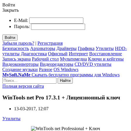
Войти
Закрыть
E-Mail:
Пароль:
Войти
Забыли пароль?
|
Регистрация
Безопасность
Архиваторы
Драйверы
Графика
Утилиты
HDD-
утилиты
Диагностика
Офисный
Интернет
Восстановление
Запись экрана
Рабочий стол
Мультимедиа
Ключи и кейгены
Видеоконверторы
Видеоредакторы
CD/DVD утилиты
Создание музыки
Разное
OS Windows
MySoft.NaMe
Скачать бесплатно программы для Windows
Найти
Полная версия сайта
WinTools net Pro 17.3.1 + Лицензионный ключ
13-03-2017, 12:07
Утилиты