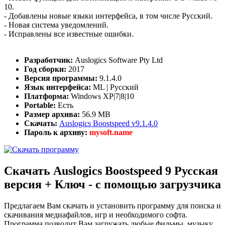
10.
- Добавлены новые языки интерфейса, в том числе Русский.
- Новая система уведомлений.
- Исправлены все известные ошибки.
Разработчик:
Auslogics Software Pty Ltd
Год сборки:
2017
Версия программы:
9.1.4.0
Язык интерфейса:
ML | Русский
Платформа:
Windows XP|7|8|10
Portable:
Есть
Размер архива:
56.9 MB
Скачать:
Auslogics Boostspeed v9.1.4.0
Пароль к архиву:
mysoft.name
Скачать Auslogics Boostspeed 9 Русская
версия + Ключ - с помощью загрузчика
Предлагаем Вам скачать и установить программу для поиска и
скачивания медиафайлов, игр и необходимого софта.
Программа позволит Вам загружать любые фильмы, музыку,