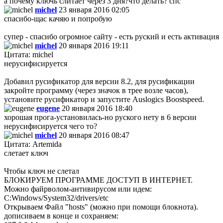
а почему ключь слитает через 3 дня?что делать? спс
michel
23 января 2016 02:05
спасибо-щас качяю и попробую
супер - спасибо огромное сайту - есть руский и есть активация
michel
20 января 2016 19:11
Цитата: michel
нерусифисируется
Добавил русификатор для версии 8.2, для русификации
закройте программу (через значок в трее возле часов),
установите русификатор и запустите Auslogics Boostspeed.
eugene
20 января 2016 18:40
хорошая прога-установилась-но руского нету в 6 версии
нерусифисируется чего то?
michel
20 января 2016 08:47
Цитата: Artemida
слетает ключ
Чтобы ключ не слетал
БЛОКИРУЕМ ПРОГРАММЕ ДОСТУП В ИНТЕРНЕТ.
Можно файрволом-антивирусом или идем:
C:Windows/System32/drivers/etc
Открываем Файл "hosts" (можно при помощи блокнота).
дописиваем в конце и сохраняем: