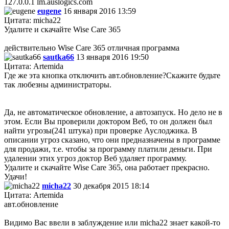
127.0.0.1 lm.auslogics.com
eugene
16 января 2016 13:59
Цитата: micha22
Удалите и скачайте Wise Care 365
действительно Wise Care 365 отличная программа
sautka66
13 января 2016 19:50
Цитата: Artemida
Где же эта кнопка отключить авт.обновление?Скажите будьте
так любезны администраторы.
Да, не автоматическое обновление, а автозапуск. Но дело не в
этом. Если Вы проверили доктором Веб, то он должен был
найти угрозы(241 штука) при проверке Ауслоджика. В
описании угроз сказано, что они предназначены в программе
для продажи, т.е. чтобы за программу платили деньги. При
удалении этих угроз доктор Веб удаляет программу.
Удалите и скачайте Wise Care 365, она работает прекрасно.
Удачи!
micha22
30 декабря 2015 18:14
Цитата: Artemida
авт.обновление
Видимо Вас ввели в заблуждение или micha22 знает какой-то