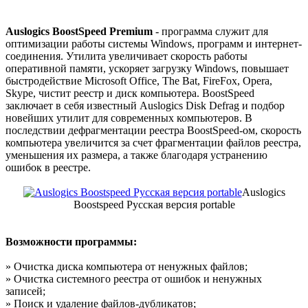
Auslogics BoostSpeed Premium
- программа служит для
оптимизации работы системы Windows, программ и интернет-
соединения. Утилита увеличивает скорость работы
оперативной памяти, ускоряет загрузку Windows, повышает
быстродействие Microsoft Office, The Bat, FireFox, Opera,
Skype, чистит реестр и диск компьютера. BoostSpeed
заключает в себя известный Auslogics Disk Defrag и подбор
новейших утилит для современных компьютеров. В
последствии дефрагментации реестра BoostSpeed-ом, скорость
компьютера увеличится за счет фрагментации файлов реестра,
уменьшения их размера, а также благодаря устранению
ошибок в реестре.
Auslogics
Boostspeed Русская версия portable
Возможности программы:
» Очистка диска компьютера от ненужных файлов;
» Очистка системного реестра от ошибок и ненужных
записей;
» Поиск и удаление файлов-дубликатов;