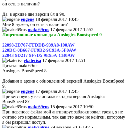
он есть в наличии?
Да, в архиве две версии 8я и 9я.
eugene
18 февраля 2017 10:45
Мне 8 нужен, он есть в наличии?
makc69rus
17 февраля 2017 12:52
Лицензионные ключи для Auslogics Boostspeed 9
22098-2D767-FFDDB-939A8-100AW
220DC-0B667-FF9D2-9C93A-5F0AW
22043-9D217-9F7D5-9E95A-CB0AW
ekaterisa
17 февраля 2017 12:51
Цитата: makc69rus
Auslogics BoostSpeed 8
Добавил в архив с обновленной версией Auslogics BoostSpeed
9.
eugene
17 февраля 2017 12:45
Приветствую, у вас осталась старая версия Auslogics
BoostSpeed 8?
makc69rus
15 февраля 2017 10:50
При переносе файла мой антивирус заблокировал троян, я не
считаю это нормальным, так как это даже не кейген, которому
я бы разрешил доступ.
makc69rus
29 декабря 2016 14:45