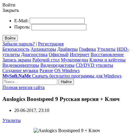
Войти
Закрыть
E-Mail:
Пароль:
Войти
Забыли пароль?
|
Регистрация
Безопасность
Архиваторы
Драйверы
Графика
Утилиты
HDD-
утилиты
Диагностика
Офисный
Интернет
Восстановление
Запись экрана
Рабочий стол
Мультимедиа
Ключи и кейгены
Видеоконверторы
Видеоредакторы
CD/DVD утилиты
Создание музыки
Разное
OS Windows
MySoft.NaMe
Скачать бесплатно программы для Windows
Найти
Полная версия сайта
Auslogics Boostspeed 9 Русская версия + Ключ
20-06-2017, 23:10
Утилиты