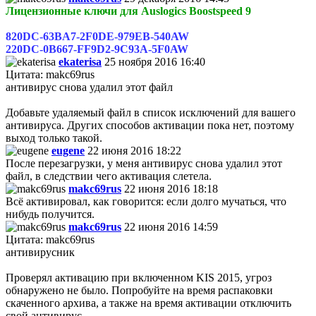
Лицензионные ключи для Auslogics Boostspeed 9
820DC-63BA7-2F0DE-979EB-540AW
220DC-0B667-FF9D2-9C93A-5F0AW
ekaterisa
25 ноября 2016 16:40
Цитата: makc69rus
антивирус снова удалил этот файл
Добавьте удаляемый файл в список исключений для вашего
антивируса. Других способов активации пока нет, поэтому
выход только такой.
eugene
22 июня 2016 18:22
После перезагрузки, у меня антивирус снова удалил этот
файл, в следствии чего активация слетела.
makc69rus
22 июня 2016 18:18
Всё активировал, как говорится: если долго мучаться, что
нибудь получится.
makc69rus
22 июня 2016 14:59
Цитата: makc69rus
антивирусник
Проверял активацию при включенном KIS 2015, угроз
обнаружено не было. Попробуйте на время распаковки
скаченного архива, а также на время активации отключить
свой антивирус.