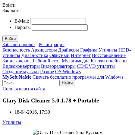
Войти
Закрыть
E-Mail:
Пароль:
Войти
Забыли пароль?
|
Регистрация
Безопасность
Архиваторы
Драйверы
Графика
Утилиты
HDD-
утилиты
Диагностика
Офисный
Интернет
Восстановление
Запись экрана
Рабочий стол
Мультимедиа
Ключи и кейгены
Видеоконверторы
Видеоредакторы
CD/DVD утилиты
Создание музыки
Разное
OS Windows
MySoft.NaMe
Скачать бесплатно программы для Windows
Найти
Полная версия сайта
Glary Disk Cleaner 5.0.1.78 + Portable
18-04-2016, 17:30
Утилиты