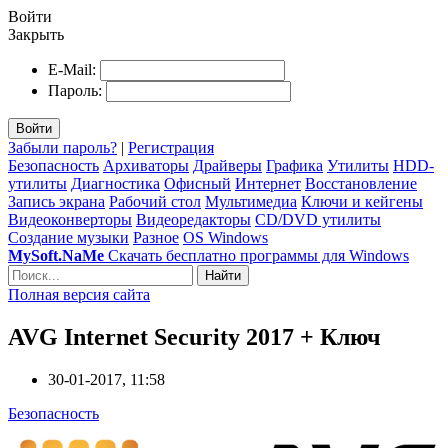
Войти
Закрыть
E-Mail:
Пароль:
Войти
Забыли пароль?
|
Регистрация
Безопасность
Архиваторы
Драйверы
Графика
Утилиты
HDD-
утилиты
Диагностика
Офисный
Интернет
Восстановление
Запись экрана
Рабочий стол
Мультимедиа
Ключи и кейгены
Видеоконверторы
Видеоредакторы
CD/DVD утилиты
Создание музыки
Разное
OS Windows
MySoft.NaMe
Скачать бесплатно программы для Windows
Найти
Полная версия сайта
AVG Internet Security 2017 + Ключ
30-01-2017, 11:58
Безопасность